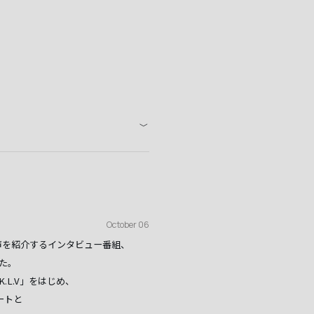
October 06
声を紹介するインタビュー番組、
した。
L.V」をはじめ、
ートと