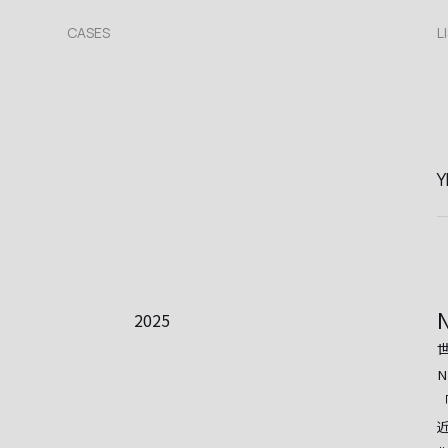
CASES
L
Y
2025
N
近