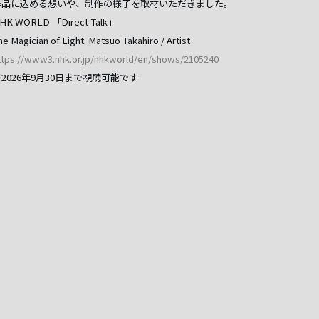
作品に込める想いや、制作の様子を取材いただきました。
HK WORLD 「Direct Talk」
he Magician of Light: Matsuo Takahiro / Artist
t
tps://www3.nhk.or.jp/nhkworld/en/shows/2105240
2026年9月30日まで視聴可能です
—
akahiro Matsuo, CEO of LUCENT, appears on NHK WORLD’s interview progr
ver 160 countries and regions, featuring voices of people active on the fro
ia.
he program features an interview with Matsuo, highlighting his distinctive lig
nstallation at Expo 2025 Osaka/Kansai that won the Gold Prize at KUKAN 
ecent signature works such as “The Creation”. It also explores the inspirat
nto his creative process.
HK WORLD “Direct Talk”
he Magician of Light: Matsuo Takahiro / Artist
ttps://www3.nhk.or.jp/nhkworld/en/shows/2105240
treaming available until September 30, 2026