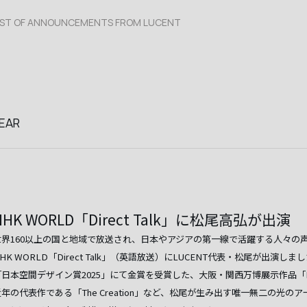
IST OF ANNOUNCEMENTS FROM LUCENT
EAR
NHK WORLD「Direct Talk」に松尾高弘が出演
世界160以上の国と地域で放送され、日本やアジアの第一線で活躍する人々の
HK WORLD「Direct Talk」（英語放送）にLUCENT代表・松尾が出演しま
「日本空間デザイン賞2025」にて金賞を受賞した、大阪・関西万博展示作品「K.
年の代表作である「The Creation」など、松尾が生み出す唯一無二の光のア