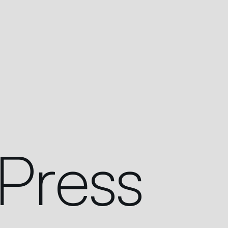
P
r
e
s
s