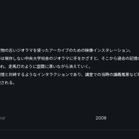
実物の古いジオラマを使ったアーカイブのための映像インスタレーション。
今は現存しない中央大学校舎のジオラマに手をかざすと、そこから過去の記憶
われ、走馬灯のように空間に漂いながら消えていく。
記憶と対峙するようなインタラクションであり、講堂での当時の講義風景など
現される。
ear
2008