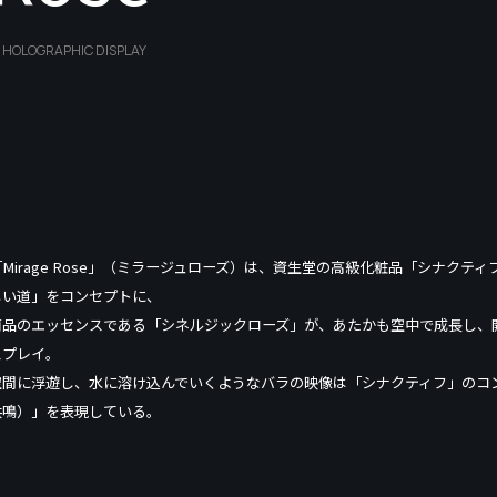
 HOLOGRAPHIC DISPLAY
「Mirage Rose」（ミラージュローズ）は、資生堂の高級化粧品「シナク
しい道」をコンセプトに、
商品のエッセンスである「シネルジックローズ」が、あたかも空中で成長し、
スプレイ。
空間に浮遊し、水に溶け込んでいくようなバラの映像は「シナクティフ」のコ
共鳴）」を表現している。