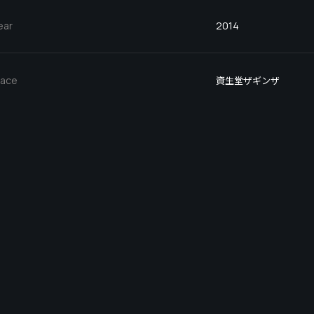
ear
2014
lace
資生堂ザギンザ
lient
資生堂