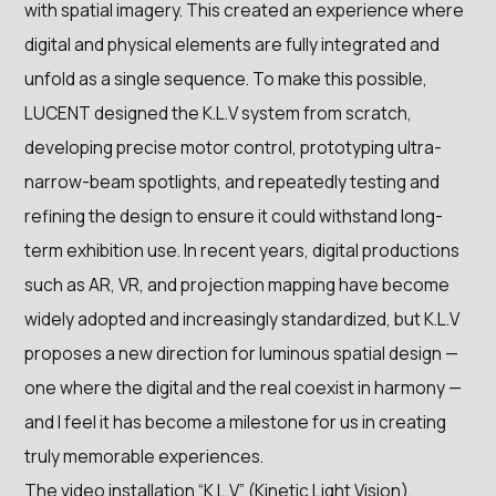
with spatial imagery. This created an experience where
digital and physical elements are fully integrated and
unfold as a single sequence. To make this possible,
LUCENT designed the K.L.V system from scratch,
developing precise motor control, prototyping ultra-
narrow-beam spotlights, and repeatedly testing and
refining the design to ensure it could withstand long-
term exhibition use. In recent years, digital productions
such as AR, VR, and projection mapping have become
widely adopted and increasingly standardized, but K.L.V
proposes a new direction for luminous spatial design —
one where the digital and the real coexist in harmony —
and I feel it has become a milestone for us in creating
truly memorable experiences.
The video installation “K.L.V” (Kinetic Light Vision),