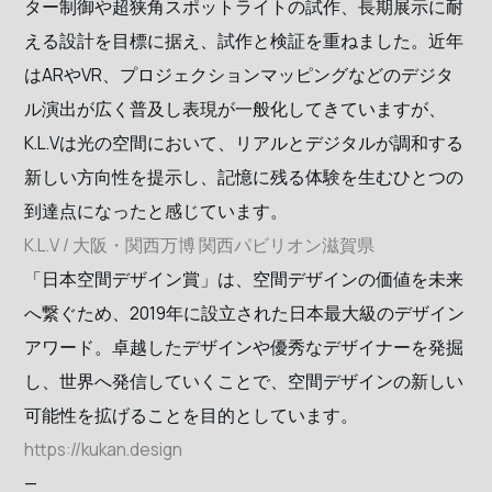
ター制御や超狭角スポットライトの試作、長期展示に耐
える設計を目標に据え、試作と検証を重ねました。近年
はARやVR、プロジェクションマッピングなどのデジタ
ル演出が広く普及し表現が一般化してきていますが、
K.L.Vは光の空間において、リアルとデジタルが調和する
新しい方向性を提示し、記憶に残る体験を生むひとつの
到達点になったと感じています。
K.L.V / 大阪・関⻄万博 関⻄パビリオン滋賀県
「日本空間デザイン賞」は、空間デザインの価値を未来
へ繋ぐため、2019年に設立された日本最大級のデザイン
アワード。卓越したデザインや優秀なデザイナーを発掘
し、世界へ発信していくことで、空間デザインの新しい
可能性を拡げることを目的としています。
https://kukan.design
—