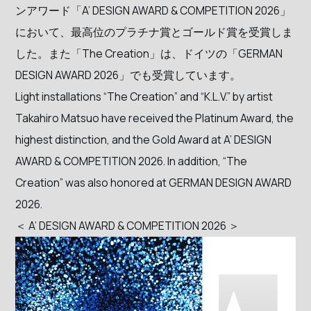
ンアワード「A’ DESIGN AWARD & COMPETITION 2026」
において、最高位のプラチナ賞とゴールド賞を受賞しま
した。また「The Creation」は、ドイツの「GERMAN
DESIGN AWARD 2026」でも受賞しています。
Light installations “The Creation” and “K.L.V.” by artist
Takahiro Matsuo have received the Platinum Award, the
highest distinction, and the Gold Award at A’ DESIGN
AWARD & COMPETITION 2026. In addition, “The
Creation” was also honored at GERMAN DESIGN AWARD
2026.
＜ A’ DESIGN AWARD & COMPETITION 2026 ＞