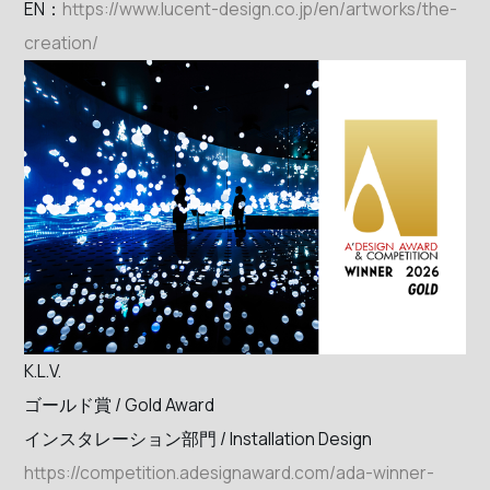
EN：
https://www.lucent-design.co.jp/en/artworks/the-
creation/
K.L.V.
ゴールド賞 / Gold Award
インスタレーション部門 / Installation Design
https://competition.adesignaward.com/ada-winner-