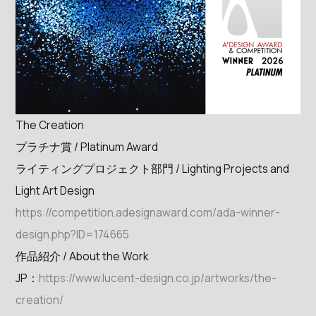
The Creation
プラチナ賞 / Platinum Award
ライティングプロジェクト部門 / Lighting Projects and
Light Art Design
https://competition.adesignaward.com/ada-winner-
design.php?ID=174665
作品紹介 / About the Work
JP：
https://www.lucent-design.co.jp/artworks/the-
creation/