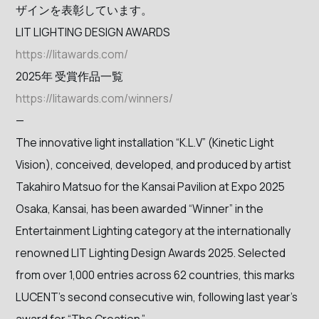
ザインを表彰しています。
LIT LIGHTING DESIGN AWARDS
https://litawards.com/
2025年 受賞作品一覧
https://litawards.com/winners/
—
The innovative light installation “K.L.V” (Kinetic Light
Vision), conceived, developed, and produced by artist
Takahiro Matsuo for the Kansai Pavilion at Expo 2025
Osaka, Kansai, has been awarded “Winner” in the
Entertainment Lighting category at the internationally
renowned LIT Lighting Design Awards 2025. Selected
from over 1,000 entries across 62 countries, this marks
LUCENT’s second consecutive win, following last year’s