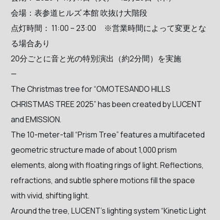
会場：表参道ヒルズ 本館 吹抜け大階段
点灯時間： 11:00 – 23:00 ※営業時間によって変更とな
る場合あり
20分ごとに音と光の特別演出（約2分間）を実施
—
The Christmas tree for “OMOTESANDO HILLS
CHRISTMAS TREE 2025” has been created by LUCENT
and EMISSION.
The 10-meter-tall “Prism Tree” features a multifaceted
geometric structure made of about 1,000 prism
elements, along with floating rings of light. Reflections,
refractions, and subtle sphere motions fill the space
with vivid, shifting light.
Around the tree, LUCENT’s lighting system “Kinetic Light