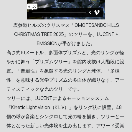
表参道ヒルズのクリスマス「OMOTESANDO HILLS
CHRISTMAS TREE 2025」のツリーを、LUCENT +
EMISSIONが手がけました。
高さ約10メートル、多面体プリズムと、光のリングが軽
やかに舞う「プリズムツリー」を館内吹抜け大階段に設
置。「普遍性」を象徴する光のリングと球体、「多様
性」を意味する光学プリズムの多面体が織りなす、アー
ティスティックな光のツリーです。
ツリーには、LUCENTによるモーションシステム
「Kinetic Light Vision（K.L.V）」をリング状に設置。48
個の球が音楽とシンクロして光の輪を描き、ツリーと一
体となった新しい光体験を生み出します。アワード受賞