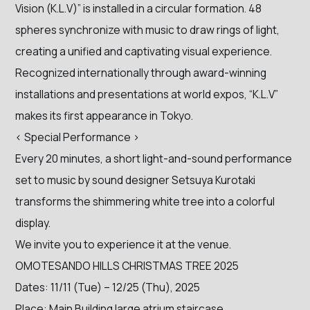
Vision (K.L.V)” is installed in a circular formation. 48
spheres synchronize with music to draw rings of light,
creating a unified and captivating visual experience.
Recognized internationally through award-winning
installations and presentations at world expos, “K.L.V”
makes its first appearance in Tokyo.
< Special Performance >
Every 20 minutes, a short light-and-sound performance
set to music by sound designer Setsuya Kurotaki
transforms the shimmering white tree into a colorful
display.
We invite you to experience it at the venue.
OMOTESANDO HILLS CHRISTMAS TREE 2025
Dates: 11/11 (Tue) – 12/25 (Thu), 2025
Place: Main Building large atrium staircase,