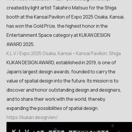
created by light artist Takahiro Matsuo for the Shiga
booth at the Kansai Pavilion of Expo 2025 Osaka, Kansai,
has won the Gold Prize, the highest honor in the
Entertainment Space category at KUKAN DESIGN
AWARD 2025.
K.L.V / Expo 2025 Osaka, Kansai – Kansai Pavilion, Shiga
KUKAN DESIGN AWARD, established in 2019, is one of
Japan’s largest design awards, founded to carry the
value of spatial design into the future. Its mission is to
discover and honor outstanding design and designers,
and to share their work with the world, thereby
expanding the possibilities of spatial design.
https://kukan.design/en/