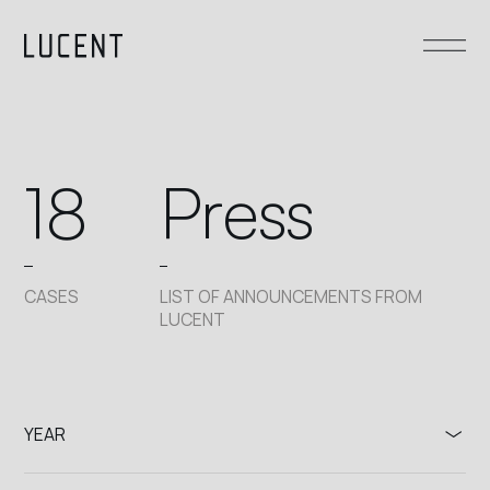
18
P
r
e
s
s
CASES
LIST OF ANNOUNCEMENTS FROM
LUCENT
YEAR