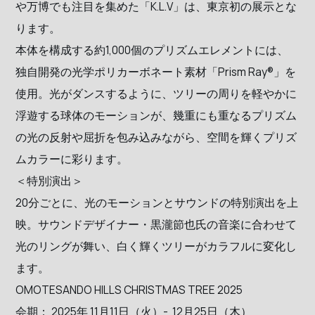
や万博でも注目を集めた「K.L.V」は、東京初の展示とな
ります。
本体を構成する約1,000個のプリズムエレメントには、
独自開発の光学ポリカーボネート素材「Prism Ray®」を
使用。光がダンスするように、ツリーの周りを軽やかに
浮遊する球体のモーションが、幾重にも重なるプリズム
の光の反射や屈折を包み込みながら、空間を輝くプリズ
ムカラーに彩ります。
＜特別演出＞
20分ごとに、光のモーションとサウンドの特別演出を上
映。サウンドデザイナー・黒瀧節也氏の音楽に合わせて
光のリングが舞い、白く輝くツリーがカラフルに変化し
ます。
OMOTESANDO HILLS CHRISTMAS TREE 2025
会期： 2025年 11月11日（火）- 12月25日（木）