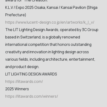
award for “The Creation.”
K.L.V / Expo 2025 Osaka, Kansai / Kansai Pavilion (Shiga
Prefecture)
https://www.lucent-design.co.jp/en/artworks/k_l_v/
The LIT Lighting Design Awards, operated by 3C Group
based in Switzerland, is a globally renowned
international competition that honors outstanding
creativity and innovation in lighting design across
various fields, including architecture, entertainment,
and product design.
LIT LIGHTING DESIGN AWARDS
https://litawards.com/
2025 Winners
https://litawards.com/winners/